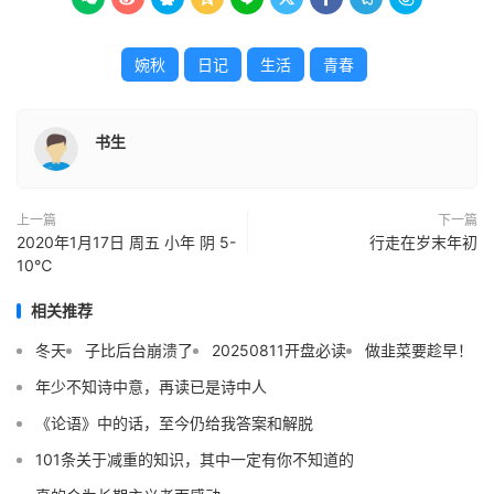
婉秋
日记
生活
青春
书生
上一篇
下一篇
2020年1月17日 周五 小年 阴 5-
行走在岁末年初
10℃
相关推荐
冬天
子比后台崩溃了
20250811开盘必读
做韭菜要趁早！
年少不知诗中意，再读已是诗中人
《论语》中的话，至今仍给我答案和解脱
101条关于减重的知识，其中一定有你不知道的