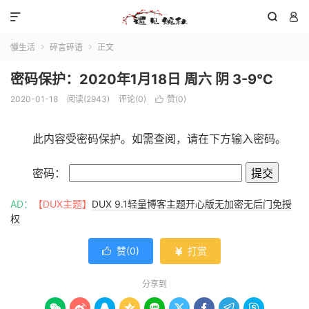



慢生活
碎言碎语
正文


密码保护：2020年1月18日 周六 阴 3-9℃
2020-01-18
阅读(
2943
)
评论(0)
赞(
0
)

此内容受密码保护。如需查阅，请在下方输入密码。
密码：
AD：
【DUX主题】
DUX 9.1轻量博客主题开心版无加密无后门免授
权
赞(
0
)
打赏


分享到








