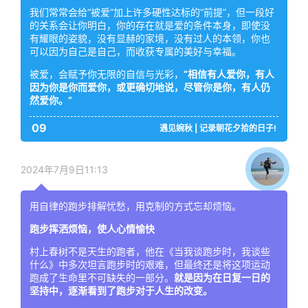
我们常常会给“被爱”加上许多硬性达标的“前提”，但一段好
的关系会让你明白，你的存在就是爱的条件本身，即使没
有耀眼的姿貌，没有显赫的家境，没有过人的本领，你也
可以因为自己是自己，而收获专属的美好与幸福。
被爱，会赋予你无限的自信与光彩，
“相信有人爱你，有人
因为你是你而爱你，或更确切地说，尽管你是你，有人仍
然爱你。”
09
遇见婉秋 | 记录朝花夕拾的日子!
2024年7月9日11:13
用自律的跑步排解忧愁，用克制的方式忘却烦恼。
跑步挥洒烦恼，使人心情愉快
村上春树不是天生的跑者，他在《当我谈跑步时，我谈些
什么》中多次坦言跑步时的艰难，但最终还是将这项运动
跑成了生命里不可缺失的一部分。
就是因为在日复一日的
坚持中，逐渐看到了跑步对于人生的改变。