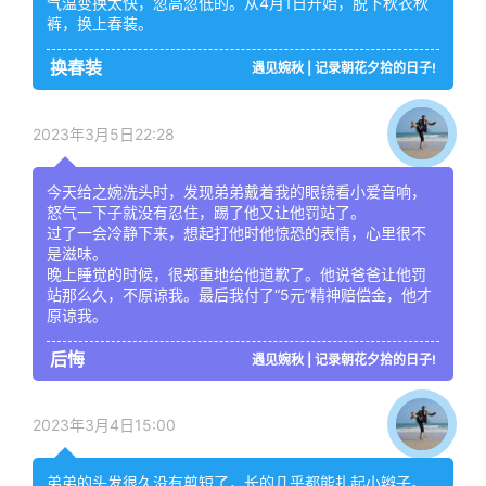
气温变换太快，忽高忽低的。从4月1日开始，脱下秋衣秋
裤，换上春装。
换春装
遇见婉秋 | 记录朝花夕拾的日子!
2023年3月5日22:28
今天给之婉洗头时，发现弟弟戴着我的眼镜看小爱音响，
怒气一下子就没有忍住，踢了他又让他罚站了。
过了一会冷静下来，想起打他时他惊恐的表情，心里很不
是滋味。
晚上睡觉的时候，很郑重地给他道歉了。他说爸爸让他罚
站那么久，不原谅我。最后我付了“5元”精神赔偿金，他才
原谅我。
后悔
遇见婉秋 | 记录朝花夕拾的日子!
2023年3月4日15:00
弟弟的头发很久没有剪短了，长的几乎都能扎起小辫子。