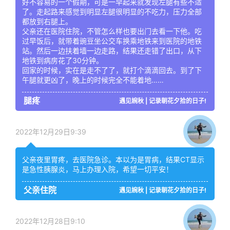
好不容易的一个假期，可是一早起来就发现左腿有些不适
了。走起路来感觉到明显左腿很明显的不吃力，压力全部
都放到右腿上。
父亲还在医院住院，不管怎么样也要出门去看一下他。吃
过早饭后，就带着豌豆坐公交车换乘地铁来到医院的地铁
站。然后一边扶着墙一边走路，结果还走错了出口，从下
地铁到病房花了30分钟。
回家的时候，实在是走不了了，就打个滴滴回去。到了下
午腿就更凶了，晚上的时候完全不能着地……
腿疼
遇见婉秋 | 记录朝花夕拾的日子!
2022年12月29日9:39
父亲夜里胃疼，去医院急诊。本以为是胃病，结果CT显示
是急性胰腺炎，马上办理入院，希望一切平安！
父亲住院
遇见婉秋 | 记录朝花夕拾的日子!
2022年12月28日9:10