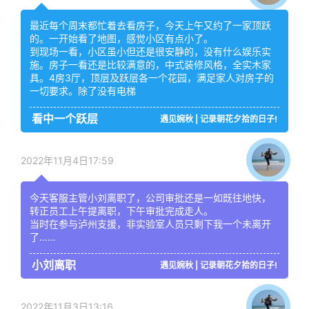
最近每个周末都忙着去看房子，今天上午又约了一家顶跃
的。一开始看了地图，感觉小区有点小了。
到现场一看，小区虽小但还是很安静的，没有什么娱乐实
施。房子一看还是比较满意的，中式装修风格，全实木家
具。4房3厅，顶层及跃层各一个花园，满足家人对房子的
一切要求。除了没有电梯
看中一个跃层
遇见婉秋 | 记录朝花夕拾的日子!
2022年11月4日17:59
今天客服主管小刘离职了，公司审批还是一如既往地快，
转正员工上午提离职，下午审批完成走人。
当时在参与泸州支援，非实验室人员只剩下我一个未离开
了……
小刘离职
遇见婉秋 | 记录朝花夕拾的日子!
2022年11月3日13:16