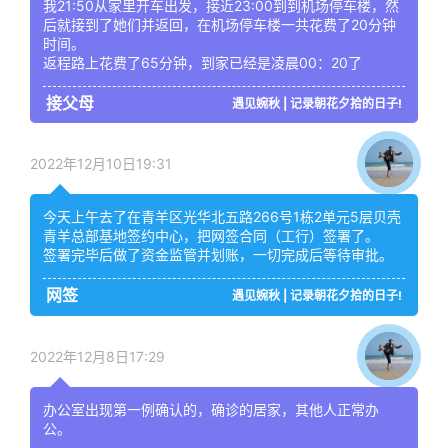
我21:50从家里开车出发，接近23:00到到机场停车楼，然
后就接到了她们并返回，在机场停车楼一共花费了20分钟
时间。
返程路上花费了65分钟，到家已经是凌晨00：20了
接父母
遇见婉秋 | 记录朝花夕拾的日子!
2022年12月10日19:31
今天上午去了在青羊区光华北五路266号1栋2单元5层贝壳
青羊总部基地签约中心，把网签合同（工行）签署了。
签署完毕后做了资金监管并划账，一切完成后等待审批。
网签
遇见婉秋 | 记录朝花夕拾的日子!
2022年12月8日17:29
办公室出现第一例确认的，确诊的居家，其他人正常办
公。