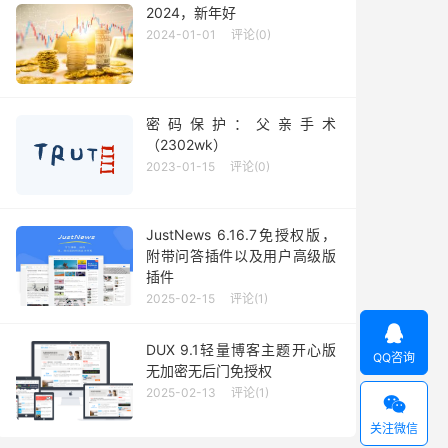
2024，新年好
2024-01-01
评论(0)
密码保护：父亲手术
（2302wk）
2023-01-15
评论(0)
JustNews 6.16.7免授权版，
附带问答插件以及用户高级版
插件
2025-02-15
评论(1)

DUX 9.1轻量博客主题开心版
QQ咨询
无加密无后门免授权
2025-02-13
评论(1)

关注微信