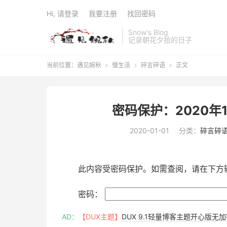
Hi, 请登录
我要注册
找回密码
Snow's Blog
记录朝花夕拾的日子
当前位置：
遇见婉秋
慢生活
碎言碎语
正文



密码保护：2020年1月
2020-01-01
分类：
碎言碎
此内容受密码保护。如需查阅，请在下方
密码：
AD：
【DUX主题】
DUX 9.1轻量博客主题开心版无