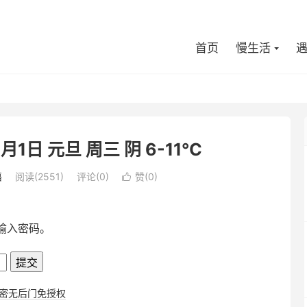
首页
慢生活
1日 元旦 周三 阴 6-11℃
语
阅读(
2551
)
评论(0)
赞(
0
)

输入密码。
加密无后门免授权