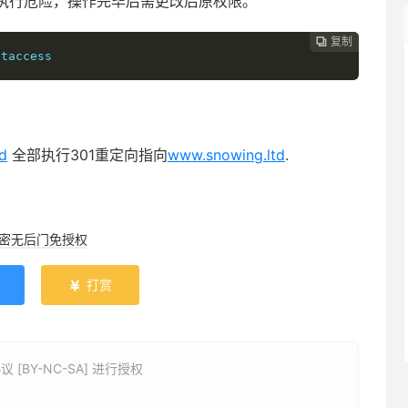
执行危险，操作完毕后需更改后原权限。
复制
复制
复制



htaccess
d
全部执行301重定向指向
www.snowing.ltd
.
加密无后门免授权
打赏

BY-NC-SA] 进行授权