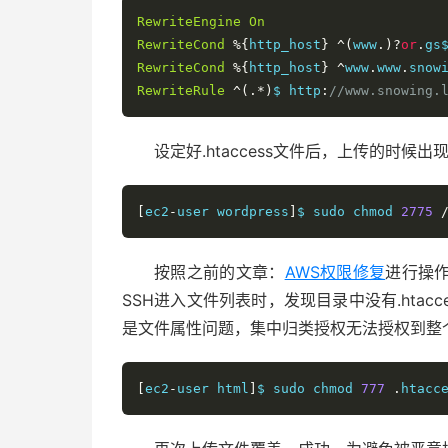
RewriteEngine
On
RewriteCond
%{
http_host
}
^(
www
.)?
or
.
gs
RewriteCond
%{
http_host
}
^
www
.
www
.
snow
RewriteRule
^(.*)
$ http
:
//www.snowing.
设定好.htaccess文件后，上传的时
[
ec2
-
user wordpress
]
$ sudo chmod 
2775
按照之前的文章：
AWS权限修复
进行操
SSH进入文件列表时，发现目录中没有.htac
是文件属性问题，集中归类授权无法授权到整
[
ec2
-
user html
]
$ sudo chmod 
777
.
htacc