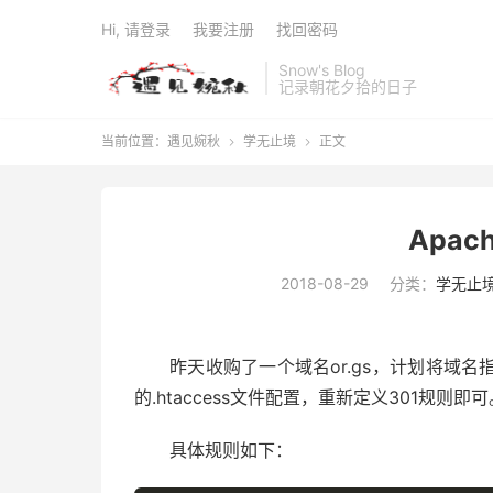
Hi, 请登录
我要注册
找回密码
Snow's Blog
记录朝花夕拾的日子
当前位置：
遇见婉秋
学无止境
正文


Apac
2018-08-29
分类：
学无止
昨天收购了一个域名or.gs，计划将域
的.htaccess文件配置，重新定义301规则即可
具体规则如下：