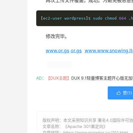
再次上传文件覆盖，成功。为避免被恶意
[
ec2
-
user wordpress
]
$ sudo chmod 
664
.
修改完毕。
www.or.gs
or.gs
www.www.snowing.lt
AD：
【DUX主题】
DUX 9.1轻量博客主题开心版无
赞(
1
)

版权声明：本文采用知识共享 署名4.0国际许可协议 [
文章名称：《Apache 301重定向》
文章链接：
https://www.snowing.cc/201.html