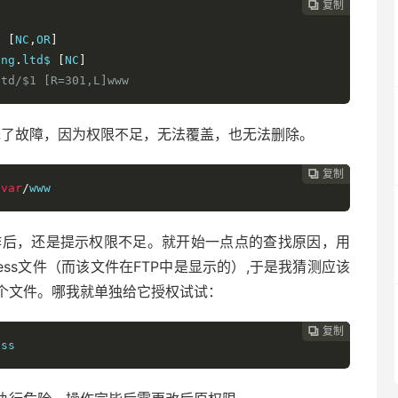
复制
复制
复制
复制
复制
复制






$ 
[
NC
,
OR
]
ing
.
ltd$ 
[
NC
]
ltd/$1 [R=301,L]www
候出现了故障，因为权限不足，无法覆盖，也无法删除。
复制
复制
复制
复制
复制





/
var
/
www
作后，还是提示权限不足。就开始一点点的查找原因，用
cess文件（而该文件在FTP中是显示的）,于是我猜测应该
个文件。哪我就单独给它授权试试：
复制
复制
复制
复制




ess