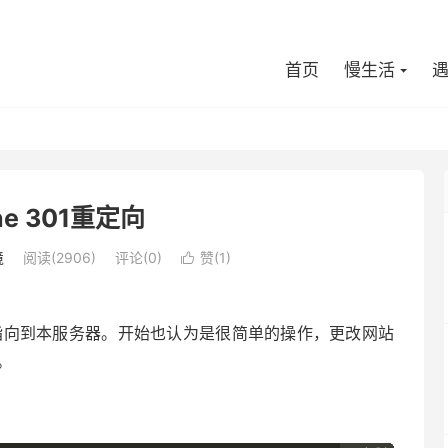
首页
慢生活
he 301重定向
境
阅读(
2906
)
评论(0)
赞(
1
)

名指向到本服务器。开始也认为是很简单的操作，更改网站
。