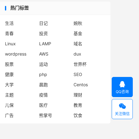
热门标签
生活
日记
婉秋
青春
投资
基金
Linux
LAMP
域名
wordpress
AWS
dux
股票
运动
世界杯
健康
php
SEO

大学
晨跑
Centos
QQ咨询
主题
疫情
理财
儿保
医疗
教育

关注微信
广告
熊掌号
饮食