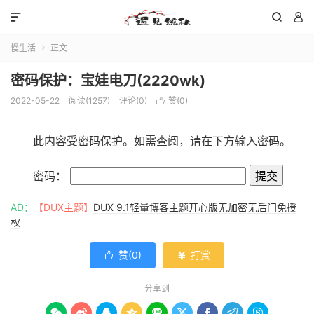



慢生活
正文

密码保护：宝娃电刀(2220wk)
2022-05-22
阅读(
1257
)
评论(0)
赞(
0
)

此内容受密码保护。如需查阅，请在下方输入密码。
密码：
AD：
【DUX主题】
DUX 9.1轻量博客主题开心版无加密无后门免授
权
赞(
0
)
打赏


分享到








