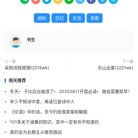
婉秋
日记
生活
青春
书生
上一篇
下一篇
采购流程梳理(2219wk)
乐山出差(2221wk)
相关推荐
冬天
子比后台崩溃了
20250811开盘必读
做韭菜要趁早！
年少不知诗中意，再读已是诗中人
《论语》中的话，至今仍给我答案和解脱
101条关于减重的知识，其中一定有你不知道的
真的会为长期主义者而感动