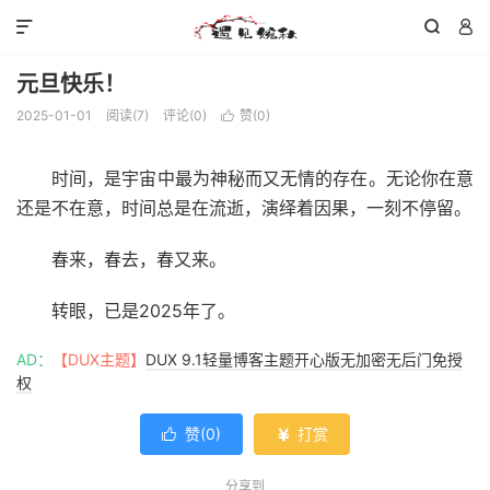



元旦快乐！
2025-01-01
阅读(
7
)
评论(0)
赞(
0
)

时间，是宇宙中最为神秘而又无情的存在。无论你在意
还是不在意，时间总是在流逝，演绎着因果，一刻不停留。
春来，春去，春又来。
转眼，已是2025年了。
AD：
【DUX主题】
DUX 9.1轻量博客主题开心版无加密无后门免授
权
赞(
0
)
打赏


分享到