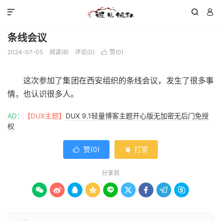



条线会议
2024-07-05
阅读(
8
)
评论(0)
赞(
0
)

这次参加了集团在西安组织的条线会议，发生了很多事
情，也认识很多人。
AD：
【DUX主题】
DUX 9.1轻量博客主题开心版无加密无后门免授
权
赞(
0
)
打赏


分享到








