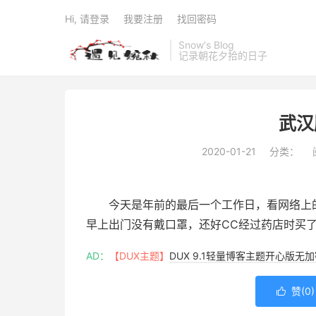
Hi, 请登录
我要注册
找回密码
Snow's Blog
记录朝花夕拾的日子
武汉
2020-01-21
分类：
今天是年前的最后一个工作日，看网络上
早上出门没有戴口罩，还好CC经过药店时买
AD：
【DUX主题】
DUX 9.1轻量博客主题开心版无
赞(
0
)
