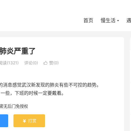
首页
慢生活
肺炎严重了
阅读(
1321
)
评论(0)
赞(
0
)

的消息感觉武汉新发现的肺炎有些不可控的趋势。
了一些，下班的时候一定要戴着。
加密无后门免授权
打赏
