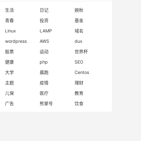
生活
日记
婉秋
青春
投资
基金
Linux
LAMP
域名
wordpress
AWS
dux
股票
运动
世界杯
健康
php
SEO
大学
晨跑
Centos
主题
疫情
理财
儿保
医疗
教育
广告
熊掌号
饮食