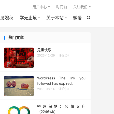

用户中心
时间轴
关注我们
遇见婉秋
学无止境
关于本站
微语

热门文章
元旦快乐
2023-12-29
评论(0)
WordPress The link you
followed has expired.
2018-08-14
评论(3)
密码保护：疫情又启
（2246wk)