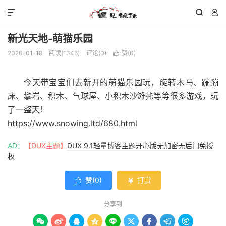



新光天地-萌猫乐园
2020-01-18
阅读(
1346
)
评论(0)
赞(
0
)

今天带宝宝们去新开的萌猫乐园玩，旋转木马、蹦蹦
床、攀岩、积木、气球屋、小积木沙滩扥等等很多游戏，玩
了一整天！
https://www.snowing.ltd/680.html
AD：
【DUX主题】
DUX 9.1轻量博客主题开心版无加密无后门免授
权
赞(
0
)
打赏


分享到








