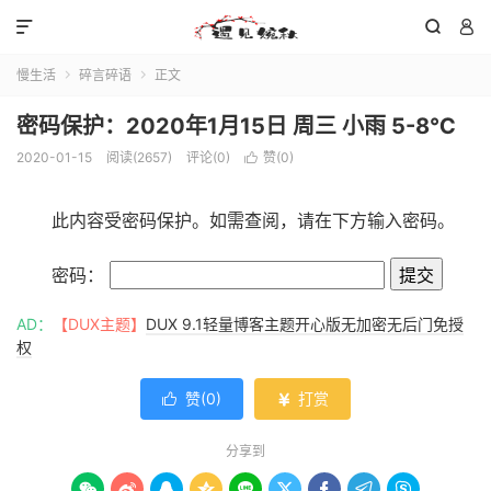



慢生活
碎言碎语
正文


密码保护：2020年1月15日 周三 小雨 5-8℃
2020-01-15
阅读(
2657
)
评论(0)
赞(
0
)

此内容受密码保护。如需查阅，请在下方输入密码。
密码：
AD：
【DUX主题】
DUX 9.1轻量博客主题开心版无加密无后门免授
权
赞(
0
)
打赏


分享到








