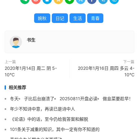
婉秋
日记
生活
青春
书生
上一篇
下一篇
2020年1月14日 周二 阴 5-
2020年1月16日 周四 多云 4-
10℃
10℃
相关推荐
冬天
子比后台崩溃了
20250811开盘必读
做韭菜要趁早！
年少不知诗中意，再读已是诗中人
《论语》中的话，至今仍给我答案和解脱
101条关于减重的知识，其中一定有你不知道的