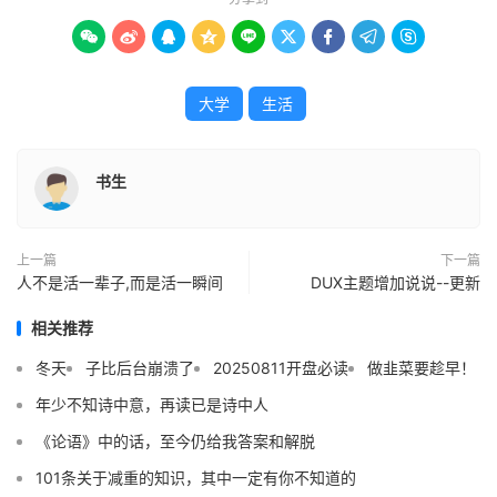









大学
生活
书生
忘了哪年哪里的道听途说，电子科大集中了整个长江以
南（也可能是长江以北）几乎所有的银杏。当然是夸张，也
上一篇
下一篇
有一丝骄傲，用来说明电子科大银杏的规模盛大，并且够粗
人不是活一辈子,而是活一瞬间
DUX主题增加说说--更新
壮再好不过，而这些银杏也足够吸引大规模的人群。
相关推荐
冬天
子比后台崩溃了
20250811开盘必读
做韭菜要趁早！
年少不知诗中意，再读已是诗中人
《论语》中的话，至今仍给我答案和解脱
101条关于减重的知识，其中一定有你不知道的