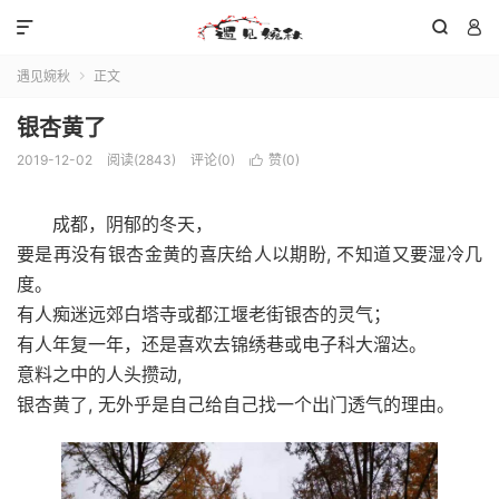



遇见婉秋
正文

银杏黄了
2019-12-02
阅读(
2843
)
评论(0)
赞(
0
)

成都，阴郁的冬天，
要是再没有银杏金黄的喜庆给人以期盼, 不知道又要湿冷几
度。
有人痴迷远郊白塔寺或都江堰老街银杏的灵气；
有人年复一年，还是喜欢去锦绣巷或电子科大溜达。
意料之中的人头攒动,
银杏黄了, 无外乎是自己给自己找一个出门透气的理由。