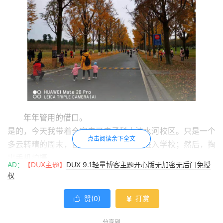
年年管用的借口。
是的，今天我带着全家去了电子科大清水河校区。只是一个
点击阅读余下全文
多云转晴的周末，自驾开车通过南二门进入学校；然后，掏
出手机拍摄。
AD：
【DUX主题】
DUX 9.1轻量博客主题开心版无加密无后门免授
权
赞(
0
)
打赏


分享到