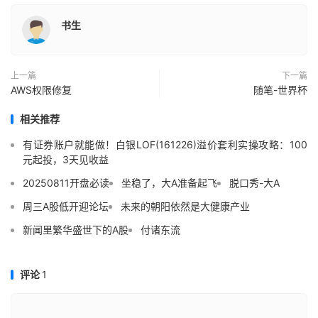
书生
上一篇
下一篇
AWS权限修复
随笔-世界杯
相关推荐
有证券账户就能做！白银LOF(161226)溢价套利实操攻略：100
元起投，3天见收益
20250811开盘必读
坐稳了，大A准备起飞
脱口秀-大A
周三A股低开迎论坛
未来的朝阳依然是大健康产业
新闻里繁华盛世下的A股
付诸东流
评论
1