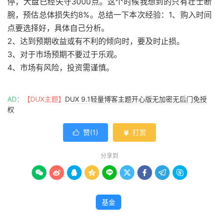
停，大盘已经失守3000点。这个时候我想到的只有壮士断
腕，预估总体损失约8%。总结一下本次经验：1、购入时间
点要选择好，具体自己分析。
2、达到预期收益或有不利的倾向时，要及时止损。
3、对于市场预期不要过于乐观。
4、市场有风险，投资需谨慎。
AD：
【DUX主题】
DUX 9.1轻量博客主题开心版无加密无后门免授
权
赞(
1
)
打赏


分享到









基金