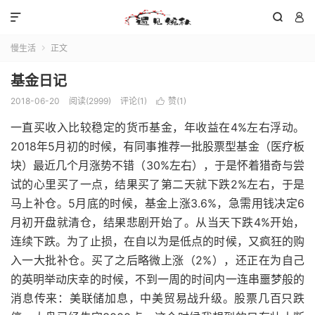



慢生活
正文

基金日记
2018-06-20
阅读(
2999
)
评论(1)
赞(
1
)

一直买收入比较稳定的货币基金，年收益在4%左右浮动。
2018年5月初的时候，有同事推荐一批股票型基金（医疗板
块）最近几个月涨势不错（30%左右），于是怀着猎奇与尝
试的心里买了一点，结果买了第二天就下跌2%左右，于是
马上补仓。5月底的时候，基金上涨3.6%，急需用钱决定6
月初开盘就清仓，结果悲剧开始了。从当天下跌4%开始，
连续下跌。为了止损，在自以为是低点的时候，又疯狂的购
入一大批补仓。买了之后略微上涨（2%），还正在为自己
的英明举动庆幸的时候，不到一周的时间内一连串噩梦般的
消息传来：美联储加息，中美贸易战升级。股票几百只跌