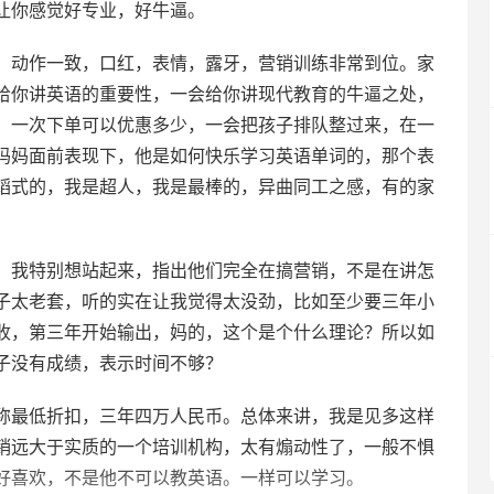
让你感觉好专业，好牛逼。
，动作一致，口红，表情，露牙，营销训练非常到位。家
给你讲英语的重要性，一会给你讲现代教育的牛逼之处，
，一次下单可以优惠多少，一会把孩子排队整过来，在一
妈妈面前表现下，他是如何快乐学习英语单词的，那个表
蹈式的，我是超人，我是最棒的，异曲同工之感，有的家
。我特别想站起来，指出他们完全在搞营销，不是在讲怎
子太老套，听的实在让我觉得太没劲，比如至少要三年小
收，第三年开始输出，妈的，这个是个什么理论？所以如
子没有成绩，表示时间不够？
称最低折扣，三年四万人民币。总体来讲，我是见多这样
销远大于实质的一个培训机构，太有煽动性了，一般不惧
好喜欢，不是他不可以教英语。一样可以学习。