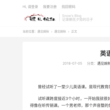
Hi, 请登录
我要注册
找回密码
Snow's Blog
记录朝花夕拾的日子
当前位置：
遇见婉秋
遇见婉秋
正文


英
2018-07-05
分类：
遇见婉
曾经试听了一堂少儿英语课。是现代教育
试听课跨度接近3个小时，一开始我就很
得像在听传销课。一个男老师，那个声音整的