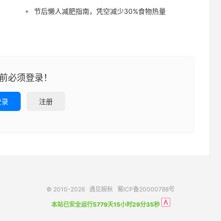
节后懒人减肥指南，凭空减少30%食物热量
前必须登录！
登录
注册
© 2010-2026
遇见婉秋
蜀ICP备20000788号
本站已安全运行5779天15小时29分36秒