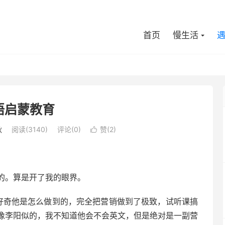
首页
慢生活
语启蒙教育
秋
阅读(
3140
)
评论(0)
赞(
2
)

的。算是开了我的眼界。
好奇他是怎么做到的，完全把营销做到了极致，试听课搞
像李阳似的，我不知道他会不会英文，但是绝对是一副营