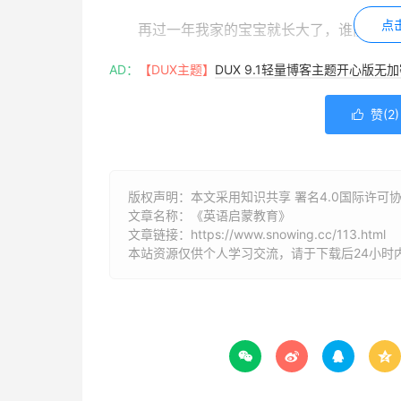
点
再过一年我家的宝宝就长大了，谁能教他
AD：
【DUX主题】
DUX 9.1轻量博客主题开心版无
赞(
2
)

版权声明：本文采用知识共享 署名4.0国际许可协议 [
文章名称：《英语启蒙教育》
文章链接：
https://www.snowing.cc/113.html
本站资源仅供个人学习交流，请于下载后24小时



