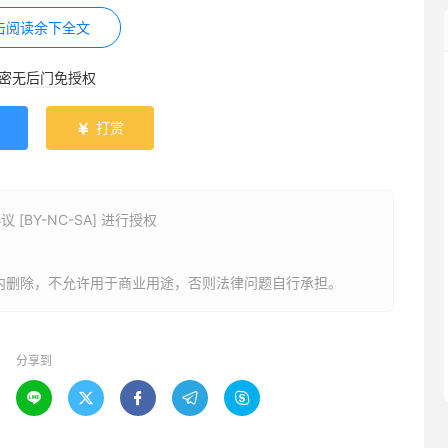
击阅读余下全文
启蒙英语？
加密无后门免授权
打赏

BY-NC-SA] 进行授权
内删除，不允许用于商业用途，否则法律问题自行承担。
分享到




