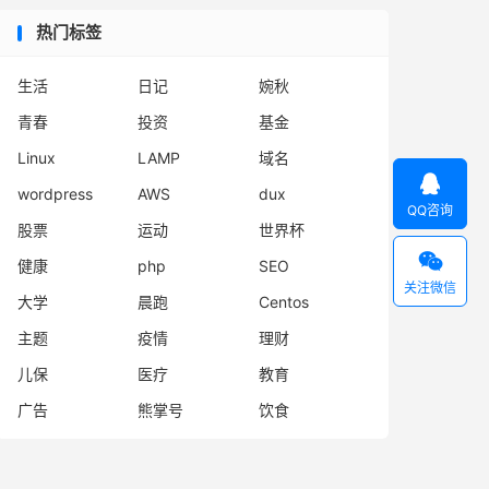
热门标签
生活
日记
婉秋
青春
投资
基金
Linux
LAMP
域名

wordpress
AWS
dux
QQ咨询
股票
运动
世界杯

健康
php
SEO
关注微信
大学
晨跑
Centos
主题
疫情
理财
儿保
医疗
教育
广告
熊掌号
饮食