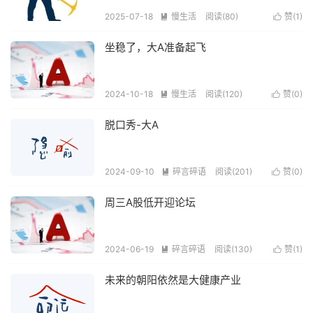
2025-07-18
慢生活
阅读(
80
)
赞(
1
)


坐稳了，大A准备起飞
2024-10-18
慢生活
阅读(
120
)
赞(
0
)


脱口秀-大A
2024-09-10
碎言碎语
阅读(
201
)
赞(
0
)


周三A股低开迎论坛
2024-06-19
碎言碎语
阅读(
130
)
赞(
1
)


未来的朝阳依然是大健康产业