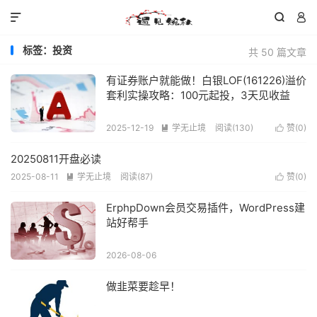



标签：投资
共 50 篇文章
有证券账户就能做！白银LOF(161226)溢价
套利实操攻略：100元起投，3天见收益
2025-12-19
学无止境
阅读(
130
)
赞(
0
)


20250811开盘必读
2025-08-11
学无止境
阅读(
87
)
赞(
0
)


ErphpDown会员交易插件，WordPress建
站好帮手
2026-08-06
做韭菜要趁早！