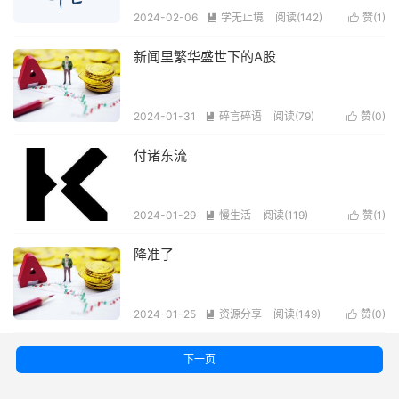
2024-02-06
学无止境
阅读(
142
)
赞(
1
)


新闻里繁华盛世下的A股
2024-01-31
碎言碎语
阅读(
79
)
赞(
0
)


付诸东流
2024-01-29
慢生活
阅读(
119
)
赞(
1
)


降准了
2024-01-25
资源分享
阅读(
149
)
赞(
0
)


下一页