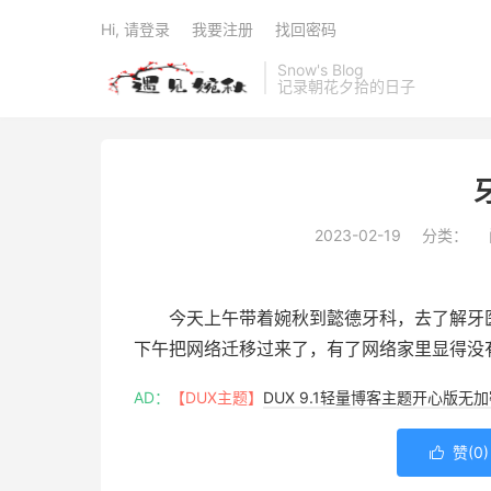
Hi, 请登录
我要注册
找回密码
Snow's Blog
记录朝花夕拾的日子
2023-02-19
分类：
今天上午带着婉秋到懿德牙科，去了解牙
下午把网络迁移过来了，有了网络家里显得没
AD：
【DUX主题】
DUX 9.1轻量博客主题开心版无
赞(
0
)
