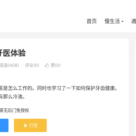
首页
慢生活
牙医体验
阅读(
408
)
评论(0)
赞(
0
)

医是怎么工作的。同时也学习了一下如何保护牙齿健康。
有那么冷清。
加密无后门免授权
打赏
