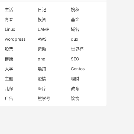
生活
日记
婉秋
青春
投资
基金
Linux
LAMP
域名
wordpress
AWS
dux
股票
运动
世界杯
健康
php
SEO
大学
晨跑
Centos
主题
疫情
理财
儿保
医疗
教育
广告
熊掌号
饮食