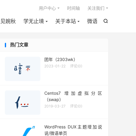

用户中心
时间轴
关注我们
遇见婉秋
学无止境
关于本站
微语

热门文章
团年（2303wk）
2023-01-22
评论(0)
Centos7 增加虚拟分区
（swap）
2019-03-27
评论(0)
WordPress DUX主题增加说
说/微语单页