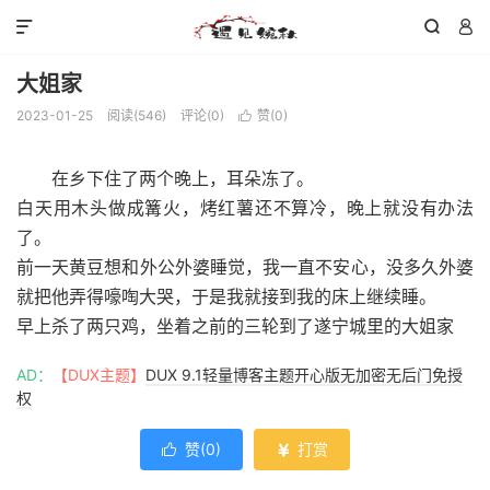



大姐家
2023-01-25
阅读(
546
)
评论(0)
赞(
0
)

在乡下住了两个晚上，耳朵冻了。
白天用木头做成篝火，烤红薯还不算冷，晚上就没有办法
了。
前一天黄豆想和外公外婆睡觉，我一直不安心，没多久外婆
就把他弄得嚎啕大哭，于是我就接到我的床上继续睡。
早上杀了两只鸡，坐着之前的三轮到了遂宁城里的大姐家
AD：
【DUX主题】
DUX 9.1轻量博客主题开心版无加密无后门免授
权
赞(
0
)
打赏

