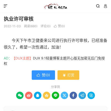



执业许可审核
2022-11-03
阅读(
660
)
评论(0)
赞(
0
)

今天下午市卫健委来公司进行执行许可审核，已经准备
很久了，希望一次性通过，加油！
AD：
【DUX主题】
DUX 9.1轻量博客主题开心版无加密无后门免授
权
赞(
0
)
打赏


分享到








