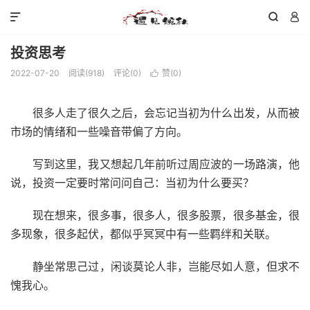



投资思考
2022-07-20
阅读(
918
)
评论(0)
赞(
0
)

很多人走了很久之后，会忘记当初为什么出发，从而被
市场的情绪和一些噪音带偏了方向。
写到这里，我又想起几年前听过周应波的一场路演，他
说，投资一定要时常问问自己：当初为什么要买？
现在想来，很多事，很多人，很多股票，很多基金，很
多现象，很多起伏，都似乎冥冥中有一些羁绊和关联。
静坐常思己过，闲谈莫论人非，岂能尽如人意，但求不
愧我心。