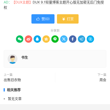
AD：
【DUX主题】
DUX 9.1轻量博客主题开心版无加密无后门免授
权
赞(
0
)
打赏


分享到









书生
上一篇
下一篇
出售旧衣物
周会
相关推荐
暂无文章