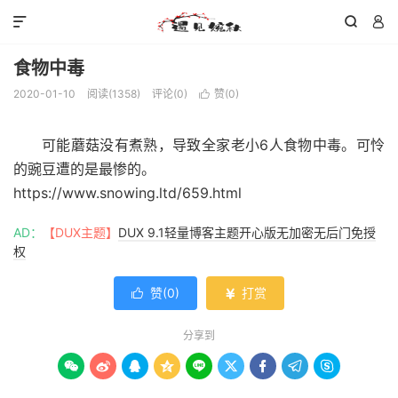



食物中毒
2020-01-10
阅读(
1358
)
评论(0)
赞(
0
)

可能蘑菇没有煮熟，导致全家老小6人食物中毒。可怜
的豌豆遭的是最惨的。
https://www.snowing.ltd/659.html
AD：
【DUX主题】
DUX 9.1轻量博客主题开心版无加密无后门免授
权
赞(
0
)
打赏


分享到








