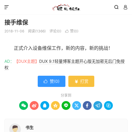



接手维保
2018-11-06
阅读(
1366
)
评论(0)
赞(
0
)

正式介入设备维保工作，新的内容，新的挑战！
AD：
【DUX主题】
DUX 9.1轻量博客主题开心版无加密无后门免授
权
赞(
0
)
打赏


分享到









书生