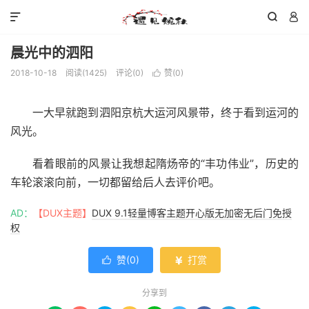



晨光中的泗阳
2018-10-18
阅读(
1425
)
评论(0)
赞(
0
)

一大早就跑到泗阳京杭大运河风景带，终于看到运河的
风光。
看着眼前的风景让我想起隋炀帝的“丰功伟业”，历史的
车轮滚滚向前，一切都留给后人去评价吧。
AD：
【DUX主题】
DUX 9.1轻量博客主题开心版无加密无后门免授
权
赞(
0
)
打赏


分享到