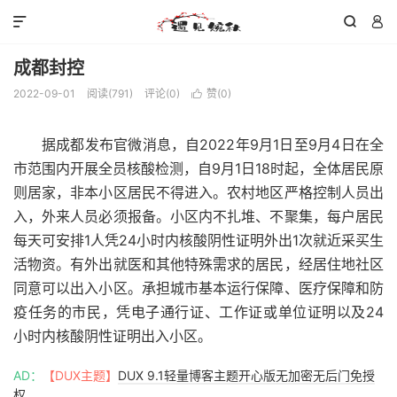



成都封控
2022-09-01
阅读(
791
)
评论(0)
赞(
0
)

据成都发布官微消息，自2022年9月1日至9月4日在全
市范围内开展全员核酸检测，自9月1日18时起，全体居民原
则居家，非本小区居民不得进入。农村地区严格控制人员出
入，外来人员必须报备。小区内不扎堆、不聚集，每户居民
每天可安排1人凭24小时内核酸阴性证明外出1次就近采买生
活物资。有外出就医和其他特殊需求的居民，经居住地社区
同意可以出入小区。承担城市基本运行保障、医疗保障和防
疫任务的市民，凭电子通行证、工作证或单位证明以及24
小时内核酸阴性证明出入小区。
AD：
【DUX主题】
DUX 9.1轻量博客主题开心版无加密无后门免授
权