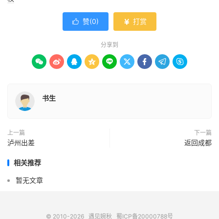
赞(
0
)
打赏


分享到









书生
上一篇
下一篇
泸州出差
返回成都
相关推荐
暂无文章
© 2010-2026
遇见婉秋
蜀ICP备20000788号