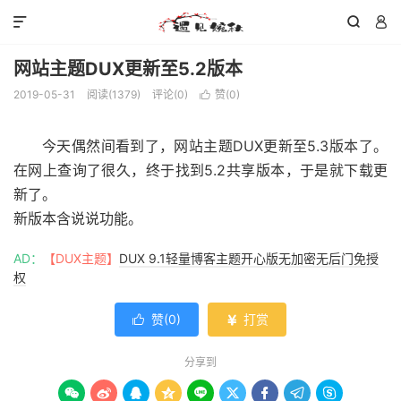



网站主题DUX更新至5.2版本
2019-05-31
阅读(
1379
)
评论(0)
赞(
0
)

今天偶然间看到了，网站主题DUX更新至5.3版本了。
在网上查询了很久，终于找到5.2共享版本，于是就下载更
新了。
新版本含说说功能。
AD：
【DUX主题】
DUX 9.1轻量博客主题开心版无加密无后门免授
权
赞(
0
)
打赏


分享到








