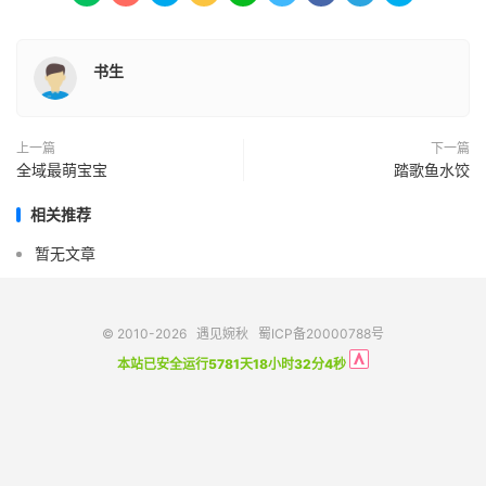
书生
上一篇
下一篇
全域最萌宝宝
踏歌鱼水饺
相关推荐
暂无文章
© 2010-2026
遇见婉秋
蜀ICP备20000788号
本站已安全运行5781天18小时32分4秒