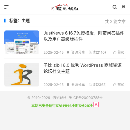



标签：主题
共 2 篇文章
JustNews 6.16.7免授权版，附带问答插件
以及用户高级版插件
2025-02-15
资源分享
阅读(
2110
)
赞(
0
)


子比 zibll 8.0 优秀 WordPress 商城资源
论坛社交主题
2025-02-15
资源分享
阅读(
2362
)
赞(
0
)


© 2010-2026
遇见婉秋
蜀ICP备20000788号
本站已安全运行5781天16小时5分29秒